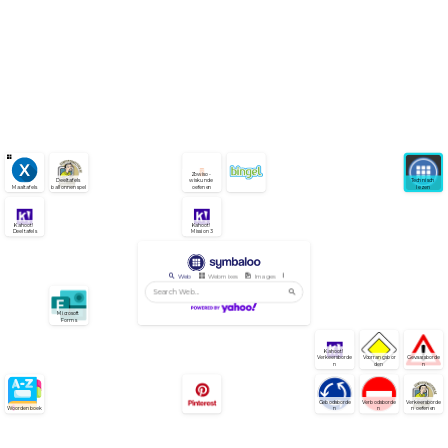
Zowiso - 
Deeltafels 
wiskunde 
Technisch 
Maaltafels
ballonnenspel
oefenen
lezen
Kahoot! 
Kahoot! 
Deeltafels
Mission 3
Web
Webmixes
Images
Videos
News
Microsoft 
Forms
Kahoot! 
Verkeersborde
Voorrangsbor
Gevaarsborde
n
den
n
Gebodsborde
Verbodsborde
Verkeersborde
Woordenboek
n
n
n oefenen