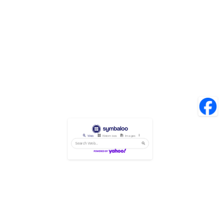
Web
Webmixes
Images
Videos
News