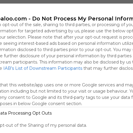
ria
Sai
Correu
Lliurex
Zimbra
Itaca
aloo.com -
Do Not Process My Personal Infor
o opt-out of the sale, sharing to third parties, or processing of yo
formation for targeted advertising by us, please use the below op
lleria d'Educació València// Webs de interés para el trabajo diario
our selection. Please note that after your opt-out request is pro
 seeing interest-based ads based on personal information utiliz
rmation disclosed to third parties prior to your opt-out. You may
e further disclosure of your personal information by third parties
tream participants. This information may also be disclosed by us 
he
IAB’s List of Downstream Participants
that may further disclose
that this website/app uses one or more Google services and ma
tion including but not limited to your visit or usage behaviour. 
deny consent to Google and its third-party tags to use your data 
rposes in below Google consent section.
ata Processing Opt Outs
MATEMÀTIQUES 1r CICLE PRI
F
No description
opt-out of the Sharing of my personal data.
ats 
F