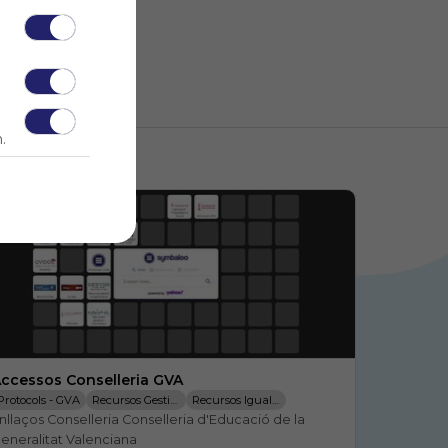
.
ccessos Conselleria GVA
Protocols - GVA
Recursos Gesti&oacute; I Organitzacio
Recursos Igualtat I Conviv&egrave;nci
nllaços Conselleria Conselleria d'Educació de la 
Conselleria D' Educaci&oacute;
Inves
eneralitat Valenciana