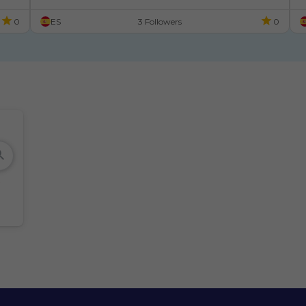
0
ES
3 Followers
0