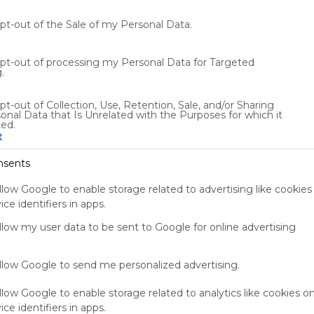
F
(
opt-out of the Sale of my Personal Data.
0
ES
94 Followers
0
opt-out of processing my Personal Data for Targeted
.
pt-out of Collection, Use, Retention, Sale, and/or Sharing
onal Data that Is Unrelated with the Purposes for which it
ted.
t
Using
Symbaloo
nsents
is free,
We
llow Google to enable storage related to advertising like cookies
charge
ce identifiers in apps.
advertisers
allow my user data to be sent to Google for online advertising
instead
of our
audience.
allow Google to send me personalized advertising.
Please
whitelist our
llow Google to enable storage related to analytics like cookies o
site to show
ce identifiers in apps.
your support