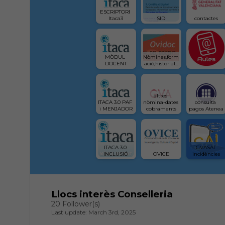
ESCRIPTORI 
Itaca3
SID
contactes
MÒDUL 
Nòmines,form
DOCENT
ació,historial...
altres 
ITACA 3.0 PAF 
nòmina-dates 
consulta 
i MENJADOR
cobraments
pagos Atenea
ITACA 3.0 
GVASAI 
INCLUSIÓ
OVICE
incidències
Llocs interès Conselleria
20 Follower(s)
Last update: March 3rd, 2025