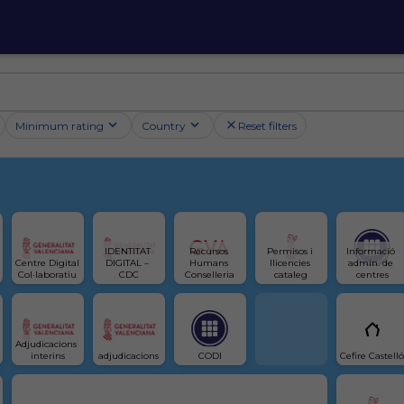
Minimum rating
Country
Reset filters
IDENTITAT 
Recursos 
Permisos i 
Informació 
Centre Digital 
DIGITAL – 
Humans 
llicencies 
admin. de 
Col·laboratiu
CDC
Conselleria
cataleg
centres
Adjudicacions 
interins
adjudicacions
CODI
Cefire Castelló