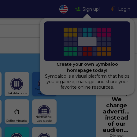
Sign up!
Login
Create your own Symbaloo
homepage today!
Symbaloo is a visual platform that helps
Using
you organize, manage, and share your
Symbaloo
favorite online resources.
Cercador de 
is free,
Habilitacions
Legislació
We
charge
advertiser
instead
Normativa-
Cefire Vinaròs
Legislació
of our
audience.
Please