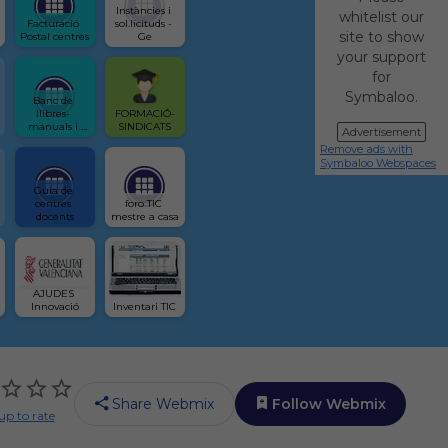
Instàncies i 
whitelist our
Facturació 
sol.licituds - 
site to show
Postal centres
Ge
your support
for
Symbaloo.
Banc de 
llibres- 
FORMACIÓ-
manuals i 
SINDICATS
Advertisement
més
Remove ads with
Symbaloo Webspaces
Guia de 
centres 
foro TIC 
docents
mestre a casa
AJUDES 
Innovació
Inventari TIC
Share Webmix
Follow Webmix
up to rate