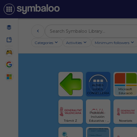
Categories
Activities
Minimum followers
ALTRES 
LLOCS 
Microsoft 
CONSELLERIA
Educació
Protocols - 
Inclusión 
Tràmit Z
Educativa - 
Novetats
Generalitat 
Valenciana