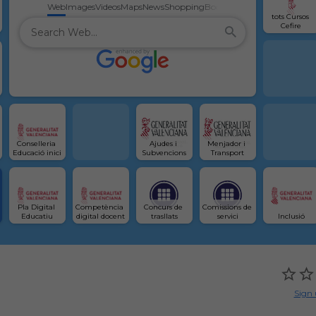
Web
Images
Videos
Maps
News
Shopping
Books
tots Cursos 
Cefire
Conselleria 
Ajudes i 
Menjador i 
Educació inici
Subvencions
Transport
Pla Digital 
Competència 
Concurs de 
Comissions de 
Educatiu
digital docent
trasllats
servici
Inclusió
Sign 