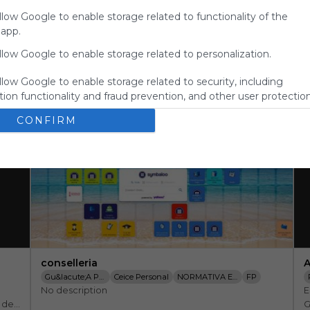
for
llow Google to enable storage related to functionality of the
Symbaloo.
 app.
Advertisement
llow Google to enable storage related to personalization.
Remove ads with
Symbaloo Webspaces
llow Google to enable storage related to security, including
ion functionality and fraud prevention, and other user protection
CONFIRM
conselleria
A
Gu&iacute;a Personal
Ceice Personal
NORMATIVA EDUCAC
FP
No description
E
LEGISLACI&Oacute;N EDUCATIVA
TODO FP
FSE
 de 
G