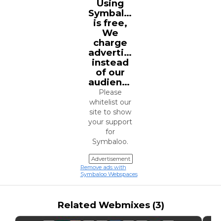
Using
Symbaloo
is free,
We
charge
advertisers
instead
of our
audience.
Please
whitelist our
site to show
your support
for
Symbaloo.
Advertisement
Remove ads with
Symbaloo Webspaces
Related Webmixes (3)