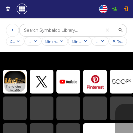
Categories
Activities
Minimum followers
Minimum rating
Country
Reset filt
Trang chủ - 
Vua99