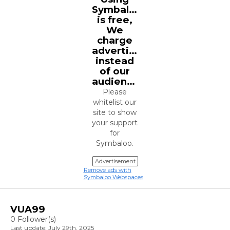
Symbaloo
is free,
We
charge
advertisers
instead
of our
audience.
Please
whitelist our
site to show
your support
for
Symbaloo.
Advertisement
Remove ads with
Symbaloo Webspaces
VUA99
0 Follower(s)
Last update: July 29th, 2025