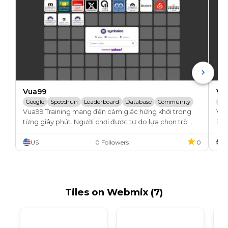
Vua99
Vu
Google
Speedrun
Leaderboard
Database
Community
Go
Vua99 Training mang đến cảm giác hứng khởi trong 
Vua
World Record
Forums
Buy And Sell
LEGO Parts
Soc
từng giây phút. Người chơi được tự do lựa chọn trò 
Dẫ
LEGO Sets
chơi yêu thích, nhận thưởng liền tay và trải nghiệm nền 
US
0 Followers
0
U
tảng công nghệ vượt trội.

Địa chỉ: 92 17, Minh Khai, Hoàng Mai, Hà Nội, Việt Nam

SĐT: 0398845745

We
Tiles on Webmix (7)