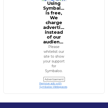
Using
Symbaloo
is free,
We
charge
advertisers
instead
of our
audience.
Please
whitelist our
site to show
your support
for
Symbaloo.
Advertisement
Remove ads with
Symbaloo Webspaces