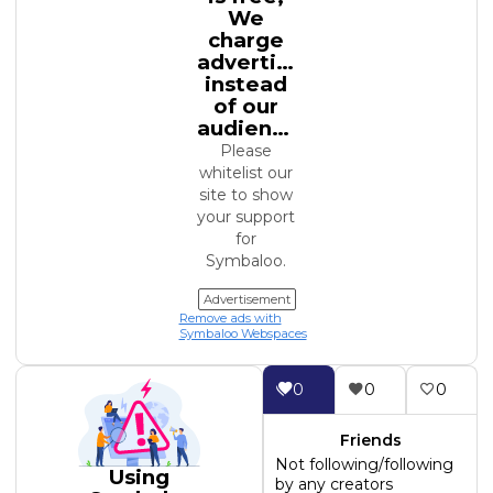
We
charge
advertisers
instead
of our
audience.
Please
whitelist our
site to show
your support
for
Symbaloo.
Advertisement
Remove ads with
Symbaloo Webspaces
0
0
0
Friends
Not following/following
Using
by any creators