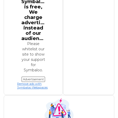
Symbaloo
is free,
We
charge
advertisers
instead
of our
audience.
Please
whitelist our
site to show
your support
for
Symbaloo.
Advertisement
Remove ads with
Symbaloo Webspaces